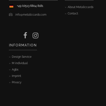
+49 (0)513 6804 8181
About Metaliccards
Contact
info@metaliccards.com
INFORMATION
Design Service
M individual
Agbs
Imprint
Privacy