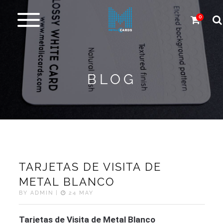
0
Metal
cards
BLOG
Carbon
&
more
More
Products
TARJETAS DE VISITA DE
Design
METAL BLANCO
Service
BY ADMIN |
24 MAY
Express
Tarjetas de Visita de Metal Blanco