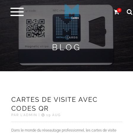
0
Cartes
en
métal
BLOG
Carbone
et
autres
Plus
de
CARTES DE VISITE AVEC
Produits
CODES QR
PAR L'ADMIN |
19 AUG
Service
de
Dans le monde du réseautage professionnel, les cartes de visite