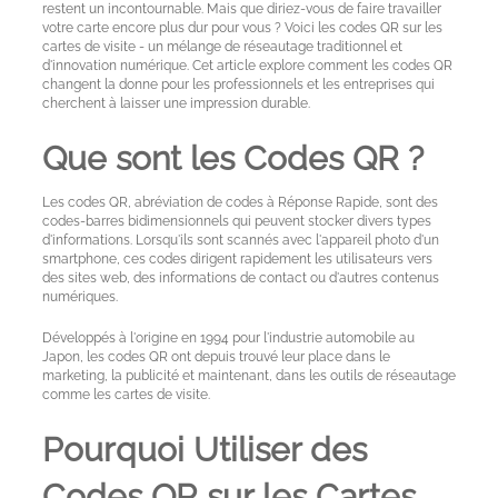
conception
restent un incontournable. Mais que diriez-vous de faire travailler
votre carte encore plus dur pour vous ? Voici les codes QR sur les
cartes de visite - un mélange de réseautage traditionnel et
Cartes
d'innovation numérique. Cet article explore comment les codes QR
changent la donne pour les professionnels et les entreprises qui
express
cherchent à laisser une impression durable.
Que sont les Codes QR ?
Exemples
de
Les codes QR, abréviation de codes à Réponse Rapide, sont des
cartes
codes-barres bidimensionnels qui peuvent stocker divers types
d'informations. Lorsqu'ils sont scannés avec l'appareil photo d'un
smartphone, ces codes dirigent rapidement les utilisateurs vers
À
des sites web, des informations de contact ou d'autres contenus
numériques.
propos
des
Développés à l'origine en 1994 pour l'industrie automobile au
cartes
Japon, les codes QR ont depuis trouvé leur place dans le
marketing, la publicité et maintenant, dans les outils de réseautage
métalliques
comme les cartes de visite.
Pourquoi Utiliser des
Contact
Codes QR sur les Cartes