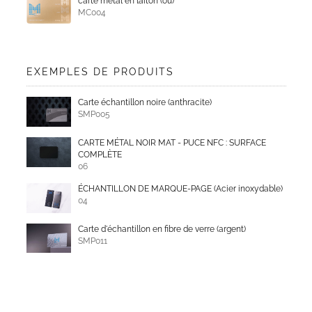
carte métal en laiton (ou)
MC004
EXEMPLES DE PRODUITS
Carte échantillon noire (anthracite)
SMP005
CARTE MÉTAL NOIR MAT - PUCE NFC : SURFACE
COMPLÈTE
06
ÉCHANTILLON DE MARQUE-PAGE (Acier inoxydable)
04
Carte d'échantillon en fibre de verre (argent)
SMP011
Exemple de plaque d'identité
SMP012