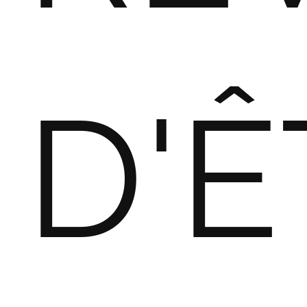
Blog
A
Test
Site
D'Ê