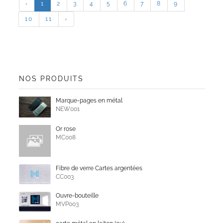
‹
1
2
3
4
5
6
7
8
9
10
11
›
NOS PRODUITS
Marque-pages en métal
NEW001
Or rose
MC008
Fibre de verre Cartes argentées
CC003
Ouvre-bouteille
MVP003