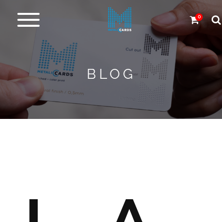
0
Cartes
en
métal
BLOG
Carbone
et
autres
Plus
de
Produits
Service
de