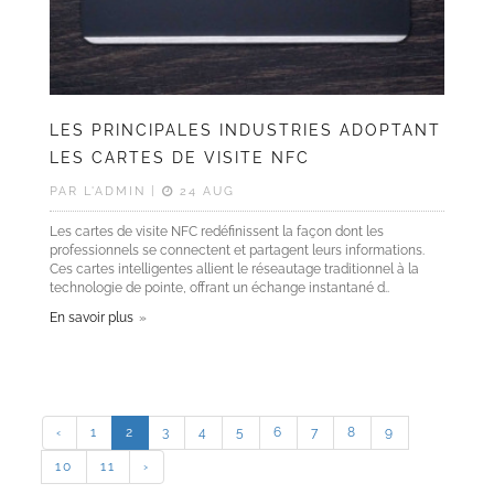
LES PRINCIPALES INDUSTRIES ADOPTANT
LES CARTES DE VISITE NFC
PAR L'ADMIN |
24 AUG
Les cartes de visite NFC redéfinissent la façon dont les
professionnels se connectent et partagent leurs informations.
Ces cartes intelligentes allient le réseautage traditionnel à la
technologie de pointe, offrant un échange instantané d..
En savoir plus
‹
1
2
3
4
5
6
7
8
9
10
11
›