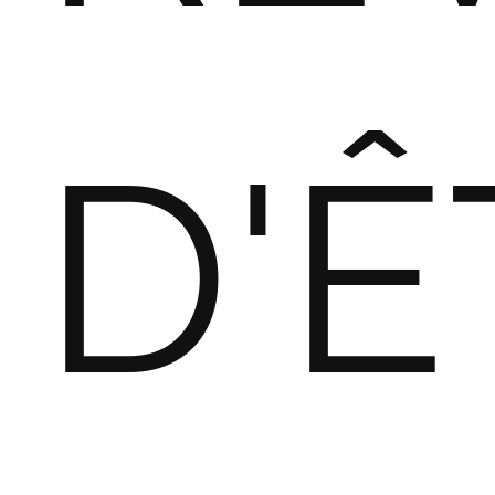
Blog
A
Test
Site
D'Ê