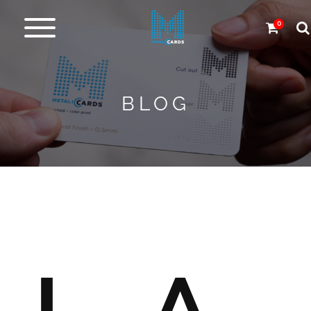
0
Cartes
en
métal
BLOG
Carbone
et
autres
Plus
de
Produits
Service
de