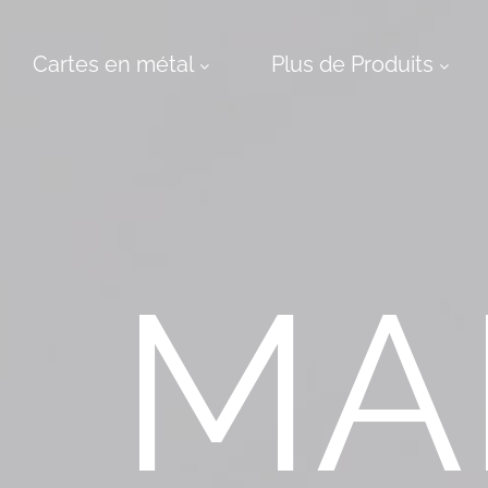
Cartes en métal
Plus de Produits
Plus
de
Produits
Service
de
conception
MA
Cartes
express
À
propos
des