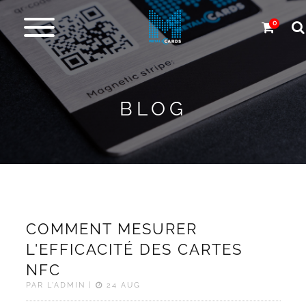
0
Cartes
en
métal
BLOG
Carbone
et
autres
Plus
de
COMMENT MESURER
Produits
L'EFFICACITÉ DES CARTES
NFC
Service
PAR L'ADMIN |
24 AUG
de