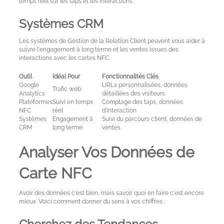
temps réel sur les taps et les interactions.
Systèmes CRM
Les systèmes de Gestion de la Relation Client peuvent vous aider à
suivre l'engagement à long terme et les ventes issues des
interactions avec les cartes NFC.
Outil
Idéal Pour
Fonctionnalités Clés
Google
URLs personnalisées, données
Trafic web
Analytics
détaillées des visiteurs
Plateformes
Suivi en temps
Comptage des taps, données
NFC
réel
d'interaction
Systèmes
Engagement à
Suivi du parcours client, données de
CRM
long terme
ventes
Analyser Vos Données de
Carte NFC
Avoir des données c'est bien, mais savoir quoi en faire c'est encore
mieux. Voici comment donner du sens à vos chiffres :