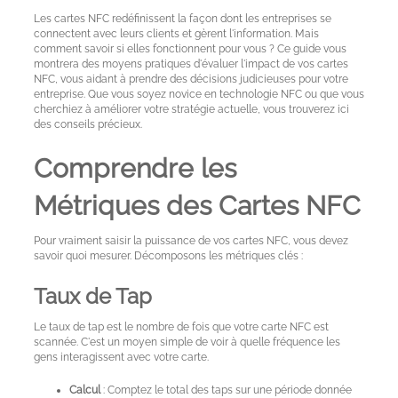
conception
Les cartes NFC redéfinissent la façon dont les entreprises se
connectent avec leurs clients et gèrent l'information. Mais
comment savoir si elles fonctionnent pour vous ? Ce guide vous
Cartes
montrera des moyens pratiques d'évaluer l'impact de vos cartes
express
NFC, vous aidant à prendre des décisions judicieuses pour votre
entreprise. Que vous soyez novice en technologie NFC ou que vous
cherchiez à améliorer votre stratégie actuelle, vous trouverez ici
Exemples
des conseils précieux.
de
Comprendre les
cartes
Métriques des Cartes NFC
À
propos
Pour vraiment saisir la puissance de vos cartes NFC, vous devez
savoir quoi mesurer. Décomposons les métriques clés :
des
cartes
Taux de Tap
métalliques
Le taux de tap est le nombre de fois que votre carte NFC est
scannée. C'est un moyen simple de voir à quelle fréquence les
Contact
gens interagissent avec votre carte.
Calcul
: Comptez le total des taps sur une période donnée