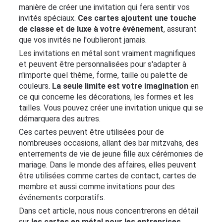
conception
manière de créer une invitation qui fera sentir vos
invités spéciaux.
Ces cartes ajoutent une touche
de classe et de luxe à votre événement
, assurant
Cartes
que vos invités ne l'oublieront jamais.
express
Les invitations en métal sont vraiment magnifiques
et peuvent être personnalisées pour s'adapter à
Exemples
n'importe quel thème, forme, taille ou palette de
de
couleurs.
La seule limite est votre imagination
en
cartes
ce qui concerne les décorations, les formes et les
tailles. Vous pouvez créer une invitation unique qui se
démarquera des autres.
À
Ces cartes peuvent être utilisées pour de
propos
nombreuses occasions, allant des bar mitzvahs, des
des
enterrements de vie de jeune fille aux cérémonies de
cartes
mariage. Dans le monde des affaires, elles peuvent
métalliques
être utilisées comme cartes de contact, cartes de
membre et aussi comme invitations pour des
événements corporatifs.
Contact
Dans cet article, nous nous concentrerons en détail
sur
les cartes en métal pour les entreprises
.