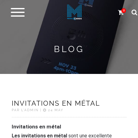
0
Cartes
en
métal
BLOG
Carbone
et
autres
Plus
de
INVITATIONS EN MÉTAL
Produits
PAR L'ADMIN |
24 MAY
Service
Invitations en métal
de
Les invitations en métal
sont une excellente