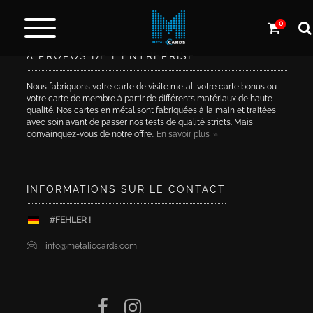
0
À PROPOS DE L'ENTREPRISE
Cartes
en
Nous fabriquons votre carte de visite metal, votre carte bonus ou
métal
votre carte de membre à partir de différents matériaux de haute
qualité. Nos cartes en métal sont fabriquées à la main et traitées
avec soin avant de passer nos tests de qualité stricts. Mais
Carbone
convainquez-vous de notre offre..
En savoir plus
et
autres
INFORMATIONS SUR LE CONTACT
Plus
#FEHLER !
de
Produits
info@metaliccards.com
Service
de