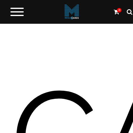
0
Cartes
en
métal
Carbone
et
autres
Plus
de
Produits
Service
de