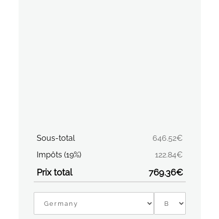
Sous-total
646.52€
Impôts (19%)
122.84€
Prix total
769.36€