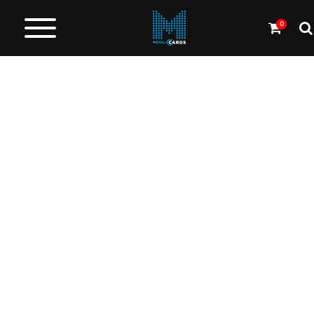
0
Cartes
en
métal
Carbone
et
autres
Plus
de
Produits
Service
de