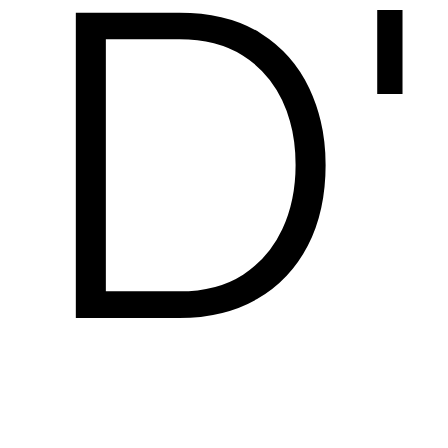
D
Blog
A
Test
Site